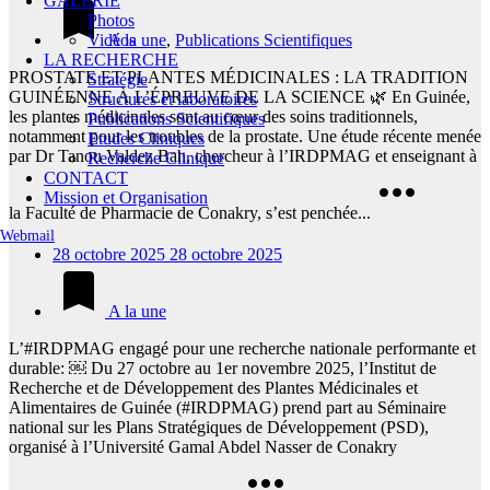
GALERIE
Photos
Vidéos
A la une
,
Publications Scientifiques
LA RECHERCHE
PROSTATE ET PLANTES MÉDICINALES : LA TRADITION
Stratégie
GUINÉENNE À L’ÉPREUVE DE LA SCIENCE 🌿 En Guinée,
Structures et laboratoires
les plantes médicinales sont au cœur des soins traditionnels,
Publications Scientifiques
notamment pour les troubles de la prostate. Une étude récente menée
Etudes Cliniques
par Dr Tanou Valdez Bah, chercheur à l’IRDPMAG et enseignant à
Recherche Clinique
CONTACT
Mission et Organisation
la Faculté de Pharmacie de Conakry, s’est penchée...
Webmail
28 octobre 2025
28 octobre 2025
A la une
L’#IRDPMAG engagé pour une recherche nationale performante et
durable: ￼ Du 27 octobre au 1er novembre 2025, l’Institut de
Recherche et de Développement des Plantes Médicinales et
Alimentaires de Guinée (#IRDPMAG) prend part au Séminaire
national sur les Plans Stratégiques de Développement (PSD),
organisé à l’Université Gamal Abdel Nasser de Conakry