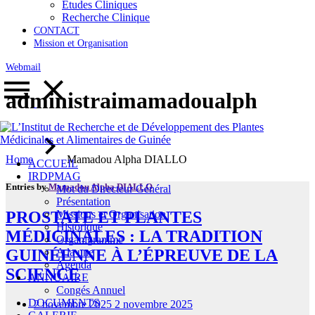
Etudes Cliniques
Recherche Clinique
CONTACT
Mission et Organisation
Webmail
administraimamadoualph
Home
Mamadou Alpha DIALLO
ACCUEIL
IRDPMAG
Entries by
Mamadou Alpha DIALLO
Mot du Directeur Général
Présentation
Missions et Organisation
PROSTATE ET PLANTES
Historique
MÉDICINALES : LA TRADITION
Organigramme
A la une
GUINÉENNE À L’ÉPREUVE DE LA
Agenda
SCIENCE
ANNUAIRE
Congés Annuel
DOCUMENTS
2 novembre 2025
2 novembre 2025