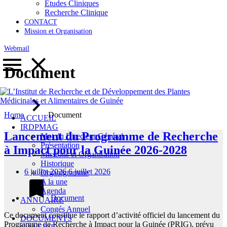
Etudes Cliniques
Recherche Clinique
CONTACT
Mission et Organisation
Webmail
Document
Home
Document
ACCUEIL
IRDPMAG
Lancement du Programme de Recherche
Mot du Directeur Général
Présentation
à Impact pour la Guinée 2026-2028
Missions et Organisation
Historique
6 juillet 2026
6 juillet 2026
Organigramme
A la une
Agenda
Document
ANNUAIRE
Congés Annuel
Ce document constitue le rapport d’activité officiel du lancement du
DOCUMENTS
Programme de Recherche à Impact pour la Guinée (PRIG), prévu