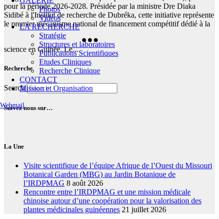
GALERIE
pour la période 2026-2028. Présidée par la ministre Dre Diaka
Photos
Sidibé à l'Institut de recherche de Dubréka, cette initiative représente
Vidéos
le premier mécanisme national de financement compétitif dédié à la
LA RECHERCHE
Stratégie
Structures et laboratoires
science en Guinée. Le...
Publications Scientifiques
Etudes Cliniques
Recherche
Recherche Clinique
CONTACT
Search
Mission et Organisation
Webmail
Suivez nous sur…
La Une
Visite scientifique de l’équipe Afrique de l’Ouest du Missouri
Botanical Garden (MBG) au Jardin Botanique de
l’IRDPMAG
8 août 2026
Rencontre entre l’IRDPMAG et une mission médicale
chinoise autour d’une coopération pour la valorisation des
plantes médicinales guinéennes
21 juillet 2026